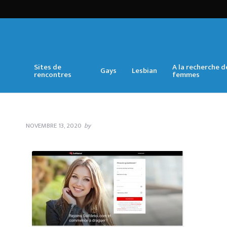
Sites de
A la recherche d
Gays
Lesbian
rencontres
femmes
NOVEMBRE 13, 2020
by