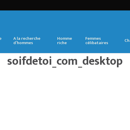
e
A la recherche
Homme
Femmes
Ch
d’hommes
riche
célibataires
soifdetoi_com_desktop