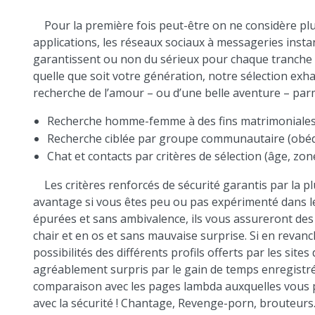
Pour la première fois peut-être on ne considère p
applications, les réseaux sociaux à messageries insta
garantissent ou non du sérieux pour chaque tranche
quelle que soit votre génération, notre sélection exh
recherche de l’amour – ou d’une belle aventure – parm
Recherche homme-femme à des fins matrimoniale
Recherche ciblée par groupe communautaire (obédie
Chat et contacts par critères de sélection (âge, z
Les critères renforcés de sécurité garantis par la p
avantage si vous êtes peu ou pas expérimenté dans le
épurées et sans ambivalence, ils vous assureront de
chair et en os et sans mauvaise surprise. Si en revanc
possibilités des différents profils offerts par les sit
agréablement surpris par le gain de temps enregistré e
comparaison avec les pages lambda auxquelles vous 
avec la sécurité ! Chantage, Revenge-porn, brouteur