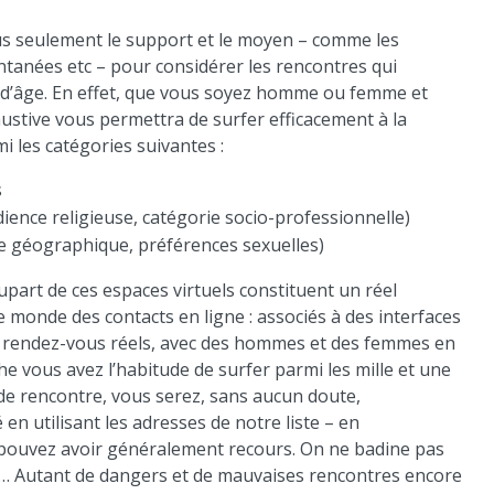
lus seulement le support et le moyen – comme les
ntanées etc – pour considérer les rencontres qui
 d’âge. En effet, que vous soyez homme ou femme et
austive vous permettra de surfer efficacement à la
i les catégories suivantes :
s
nce religieuse, catégorie socio-professionnelle)
one géographique, préférences sexuelles)
lupart de ces espaces virtuels constituent un réel
 monde des contacts en ligne : associés à des interfaces
s rendez-vous réels, avec des hommes et des femmes en
he vous avez l’habitude de surfer parmi les mille et une
es de rencontre, vous serez, sans aucun doute,
n utilisant les adresses de notre liste – en
pouvez avoir généralement recours. On ne badine pas
s… Autant de dangers et de mauvaises rencontres encore