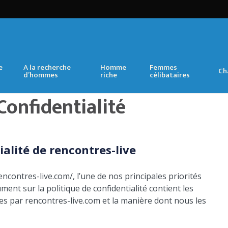
e
A la recherche
Homme
Femmes
Ch
d’hommes
riche
célibataires
Confidentialité
ialité de rencontres-live
encontres-live.com/, l’une de nos principales priorités
ument sur la politique de confidentialité contient les
ées par rencontres-live.com et la manière dont nous les