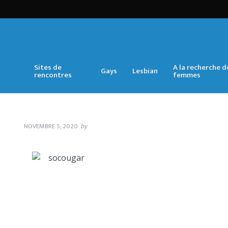
Sites de
A la recherche d
Gays
Lesbian
rencontres
femmes
NOVEMBRE 5, 2020
by