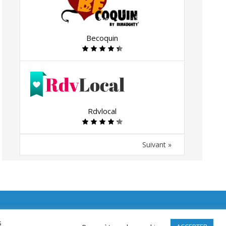
Becoquin
Rdvlocal
Suivant »
s