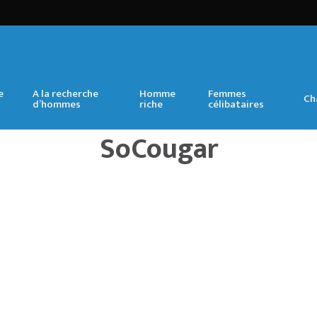
e
A la recherche
Homme
Femmes
Ch
d’hommes
riche
célibataires
SoCougar