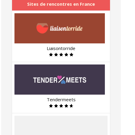
Sites de rencontres en France
Liaisontorride
Tendermeets