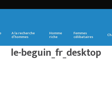
e
A la recherche
Homme
Femmes
Ch
d’hommes
riche
célibataires
le-beguin_fr_desktop