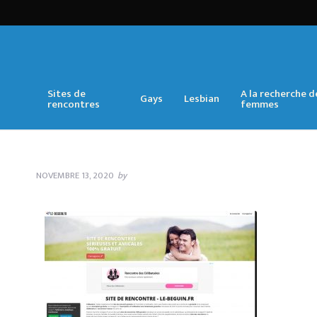
Sites de
A la recherche d
Gays
Lesbian
rencontres
femmes
NOVEMBRE 13, 2020
by