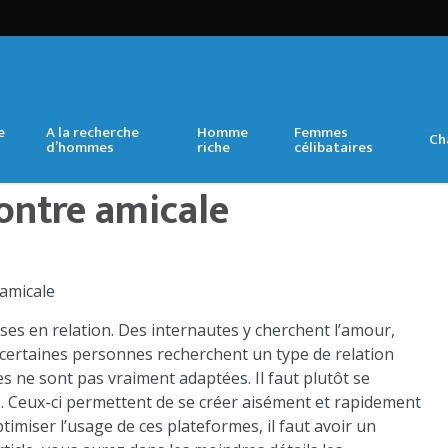
e
A la recherche
Homme
Femmes
Ch
d’hommes
riche
célibataires
contre amicale
ses en relation. Des internautes y cherchent l’amour,
certaines personnes recherchent un type de relation
es ne sont pas vraiment adaptées. Il faut plutôt se
e. Ceux-ci permettent de se créer aisément et rapidement
miser l’usage de ces plateformes, il faut avoir un